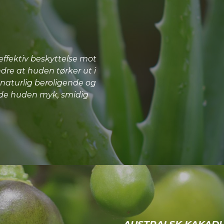
 effektiv beskyttelse mot
ndre at huden tørker ut i
e naturlig beroligende og
 de huden myk, smidig