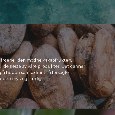
 frøene i den modne kakaofrukten,
i de fleste av våre produkter. Det danner
på huden som bidrar til å forsegle
 huden myk og smidig.