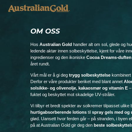
Sk
OM OSS
Hos
Australian Gold
handler alt om sol, glede og hudp
ledende aktør innen solbeskyttelse, kjent for våre inno
ingredienser og den ikoniske
Cocoa Dreams-duften
året rundt.
Vårt mål er å gi deg
trygg solbeskyttelse
kombiner
Derfor er våre produkter beriket med blant annet
Aloe
solsikke- og olivenolje, kakaosmør og vitamin E
– 
fuktet og beskyttet mot skadelige UV-stråler.
Vi tilbyr et bredt spekter av solkremer tilpasset ulike
hurtigabsorberende lotions
til
spray gels med og 
glød. Uansett hvor ferden går – på stranden, i byen el
på at Australian Gold gir deg den
beste solbeskyttel