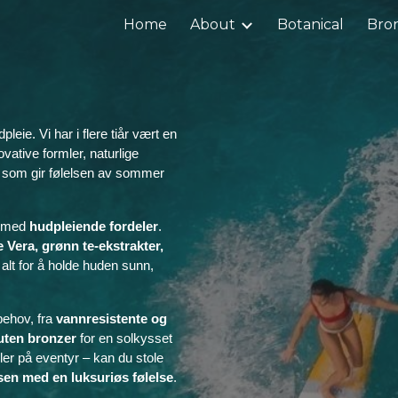
Home
About
Botanical
Bro
ip to main content
Skip to navigat
leie. Vi har i flere tiår vært en
vative formler, naturlige
som gir følelsen av sommer
t med
hudpleiende fordeler
.
 Vera, grønn te-ekstrakter,
alt for å holde huden sunn,
 behov, fra
vannresistente og
uten bronzer
for en solkysset
ler på eventyr – kan du stole
sen med en luksuriøs følelse
.