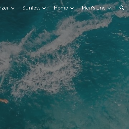
nzer
Sunless
Hemp
Men's Line
ion