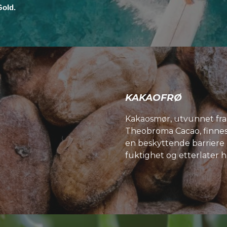
Gold.
KAKAOFRØ
Kakaosmør, utvunnet fra
Theobroma Cacao, finnes 
en beskyttende barriere 
fuktighet og etterlater