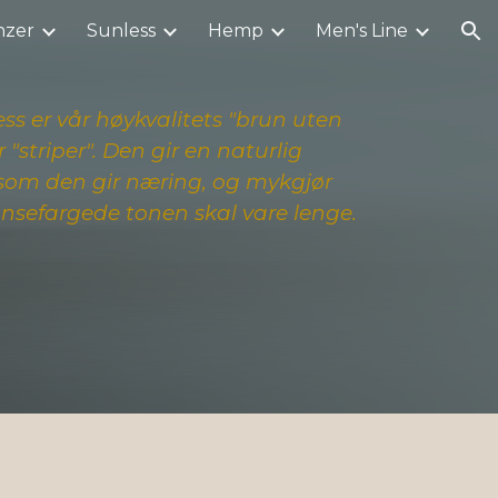
nzer
Sunless
Hemp
Men's Line
ion
ss er vår høykvalitets "brun uten
 "striper". Den gir en naturlig
som den gir næring, og mykgjør
onsefargede tonen skal vare lenge.