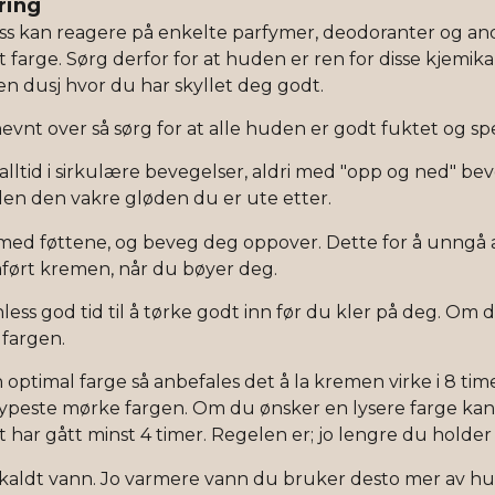
ring
ss kan reagere på enkelte parfymer, deodoranter og and
 farge. Sørg derfor for at huden er ren for disse kjemika
en dusj hvor du har skyllet deg godt.
vnt over så sørg for at alle huden er godt fuktet og spe
alltid i sirkulære bevegelser, aldri med "opp og ned" bev
den den vakre gløden du er ute etter.
 med føttene, og beveg deg oppover. Dette for å unngå 
åført kremen, når du bøyer deg.
less god tid til å tørke godt inn før du kler på deg. Om 
i fargen.
 optimal farge så anbefales det å la kremen virke i 8 timer 
ypeste mørke fargen. Om du ønsker en lysere farge kan 
t har gått minst 4 timer. Regelen er; jo lengre du holder
 kaldt vann. Jo varmere vann du bruker desto mer av hud