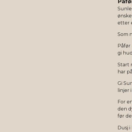
Påfø
Sunle
ønsket
etter 
Som ne
Påfør 
gi hu
Start
har p
Gi Sun
linjer 
For en
den d
før de
Dusj i