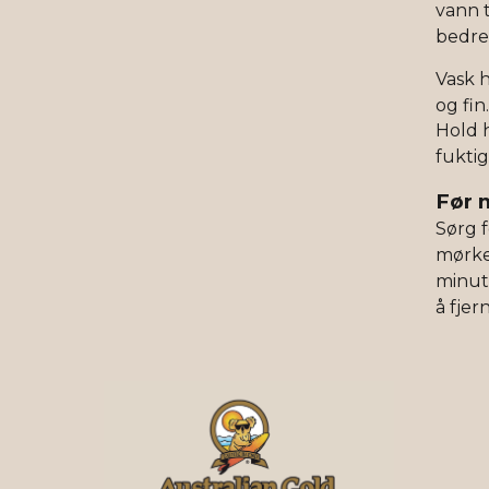
vann t
bedre
Vask h
og fin.
Hold 
fuktig
Før 
Sørg f
mørke
minutt
å fjer