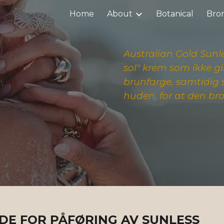
Home
About
Botanical
Bro
ip to main content
Skip to navigat
Australian Gold Sunle
sol" krem som ikke gir
brunfarge, samtidig 
huden, for at den br
DE FOR PÅFØRING AV SUNLESS