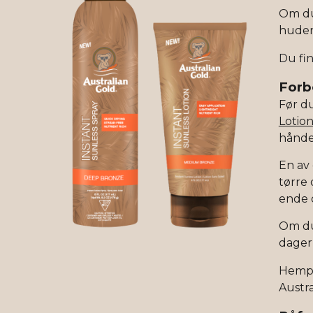
Om du 
huden 
Du fi
Forb
Før d
Lotio
hånde
En av 
tørre
ende 
Om du 
dager 
Hemp N
Austra