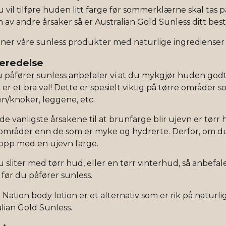
vil tilføre huden litt farge før sommerklærne skal tas på
av andre årsaker så er Australian Gold Sunless ditt best
nner våre sunless produkter med naturlige ingrediense
eredelse
u påfører sunless anbefaler vi at du mykgjør huden go
n
er et bra val! Dette er spesielt viktig på tørre områder 
n/knoker, leggene, etc.
de vanligste årsakene til at brunfarge blir ujevn er tør
 områder enn de som er myke og hydrerte. Derfor, om du
opp med en ujevn farge.
sliter med tørr hud, eller en tørr vinterhud, så anbefales
før du påfører sunless.
ation body lotion er et alternativ som er rik på naturl
lian Gold Sunless.