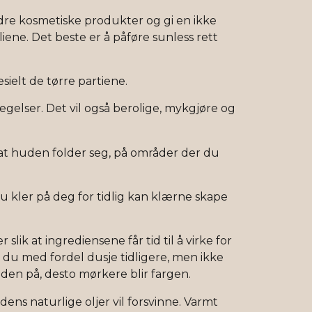
re kosmetiske produkter og gi en ikke
liene. Det beste er å påføre sunless rett
sielt de tørre partiene.
egelser. Det vil også berolige, mykgjøre og
at huden folder seg, på områder der du
du kler på deg for tidlig kan klærne skape
slik at ingrediensene får tid til å virke for
du med fordel dusje tidligere, men ikke
 den på, desto mørkere blir fargen.
ens naturlige oljer vil forsvinne. Varmt