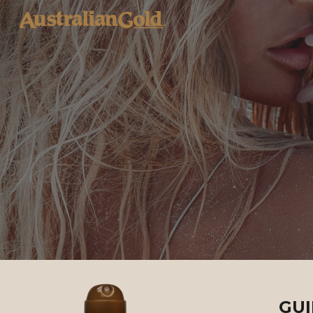
Sk
GUI