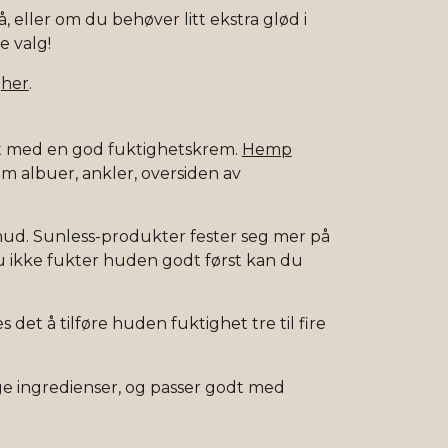
, eller om du behøver litt ekstra glød i
e valg!
r
her
.
dt med en god fuktighetskrem.
Hemp
som albuer, ankler, oversiden av
r hud. Sunless-produkter fester seg mer på
 ikke fukter huden godt først kan du
 det å tilføre huden fuktighet tre til fire
ige ingredienser, og passer godt med