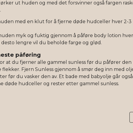
ørker ut huden og med det forsvinner også fargen raske
.
uden med en klut for å fjerne døde hudceller hver 2-3 
huden myk og fuktig gjennom å påføre body lotion hver
 desto lengre vil du beholde farge og glød.
neste påføring
or at du fjerner alle gammel sunless før du påfører den 
 flekker. Fjern Sunless gjennom å smør deg inn med olj
er før du vasker den av. Et bade med babyolje går også
ne døde hudceller og rester etter gammel sunless.